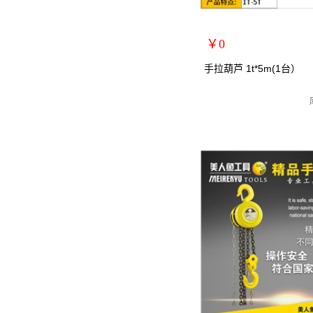
￥0
扩展说明：
手拉葫芦 1t*5m(1台）
规格：1T*5m
关键词：手拉葫芦/手动葫芦
货号：MRY-102105
零售价：￥0
单位：