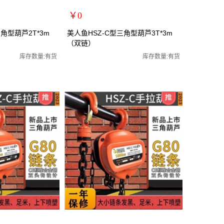
￥0
扩展说明：
角型葫芦2T*3m
美人鱼HSZ-C型三角型葫芦3T*3m
（双链）
规格：3T*3m
手动葫芦/起重葫芦
关键词：手拉葫芦/手动葫芦/起重葫芦
库存数量:有货
库存数量:有货
货号：MRY-101303
零售价：￥0
单位：