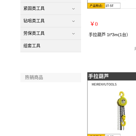
紧固类工具
钻咀类工具
￥0
劳保类工具
扩展说明：
手拉葫芦 1t*3m(1台）
规格：1T*3m
组套工具
关键词：手拉葫芦/手动葫芦
货号：MRY-102103
零售价：￥0
单位：
热销商品