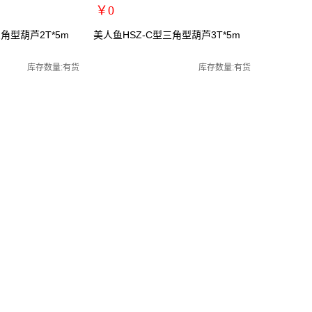
￥0
扩展说明：
角型葫芦2T*5m
美人鱼HSZ-C型三角型葫芦3T*5m
规格：3T*5m
手动葫芦/起重葫芦
关键词：手拉葫芦/手动葫芦/起重葫芦
库存数量:有货
库存数量:有货
货号：MRY-101305
零售价：￥0
单位：