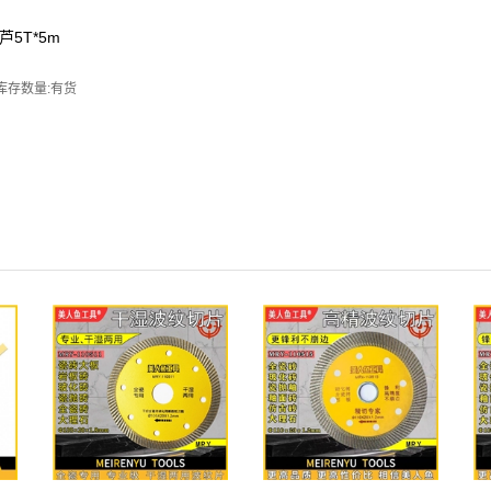
5T*5m
/起重葫芦
库存数量:有货