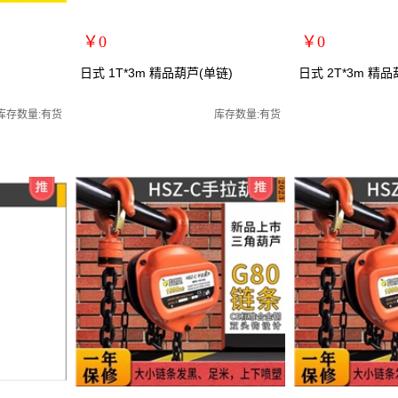
￥0
￥0
扩展说明：
扩展说明：
日式 1T*3m 精品葫芦(单链)
日式 2T*3m 精品
规格：1T*3m
规格：2T*3m
/起重葫芦
关键词：手拉葫芦/手动葫芦/起重葫芦
关键词：手拉葫芦/
库存数量:有货
库存数量:有货
货号：MRY-104103
货号：MRY-104203
零售价：￥0
零售价：￥0
单位：
单位：