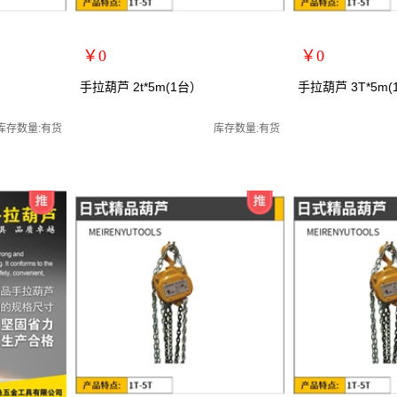
￥0
￥0
扩展说明：
扩展说明：
手拉葫芦 2t*5m(1台）
手拉葫芦 3T*5m
规格：2T*5m
规格：3T*5m
/起重葫芦
关键词：手拉葫芦/手动葫芦/起重葫芦
关键词：手拉葫芦/
库存数量:有货
库存数量:有货
货号：MRY-102205
货号：MRY-102305
零售价：￥0
零售价：￥0
单位：
单位：