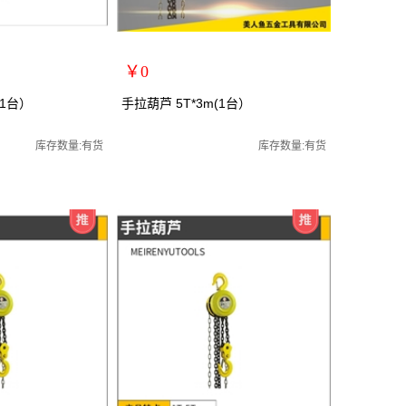
￥0
扩展说明：
（1台）
手拉葫芦 5T*3m(1台）
规格：5T*3m
手动葫芦/起重葫芦
关键词：手拉葫芦/手动葫芦/起重葫芦
库存数量:有货
库存数量:有货
货号：MRY-102503
零售价：￥0
单位：