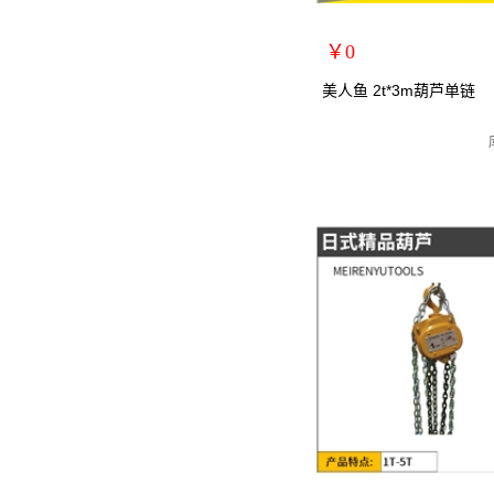
￥0
扩展说明：
美人鱼 2t*3m葫芦单链
规格：2T*3M
关键词：手拉葫芦/手动葫芦
货号：MRY-103203
零售价：￥0
单位：