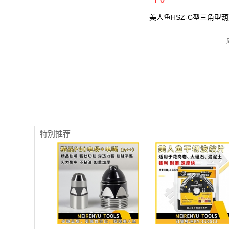
扩展说明：
美人鱼HSZ-C型三角型葫芦
规格：5T*5m
关键词：手拉葫芦/手动葫芦
货号：MRY-101505
零售价：￥0
单位：
特别推荐