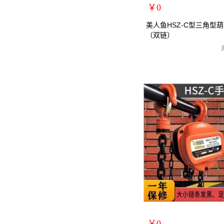
￥0
扩展说明：
美人鱼HSZ-C型三角型葫芦
（双链）
规格：5T*3m
关键词：手拉葫芦/手动葫芦
货号：MRY-101503
零售价：￥0
单位：
￥0