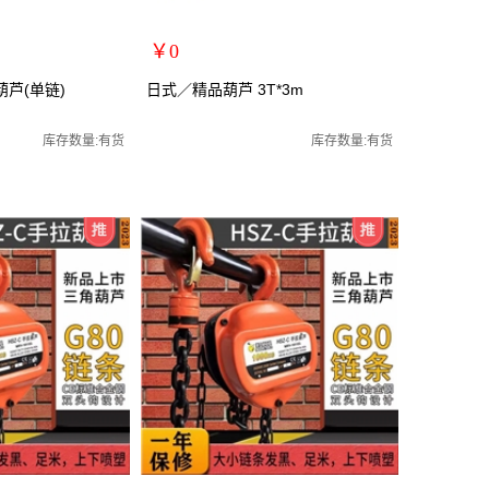
￥0
扩展说明：
葫芦(单链)
日式／精品葫芦 3T*3m
规格：3T*3m
手动葫芦/起重葫芦
关键词：手拉葫芦/手动葫芦/起重葫芦
库存数量:有货
库存数量:有货
货号：MRY-104303
零售价：￥0
单位：