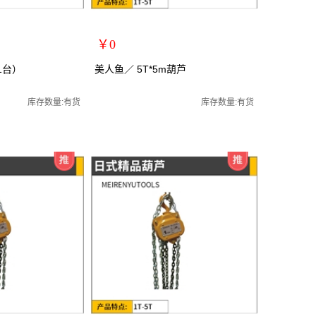
￥0
扩展说明：
(1台）
美人鱼／ 5T*5m葫芦
规格：5T*5m
手动葫芦/起重葫芦
关键词：手拉葫芦/手动葫芦/起重葫芦
库存数量:有货
库存数量:有货
货号：MRY-102505
零售价：￥0
单位：