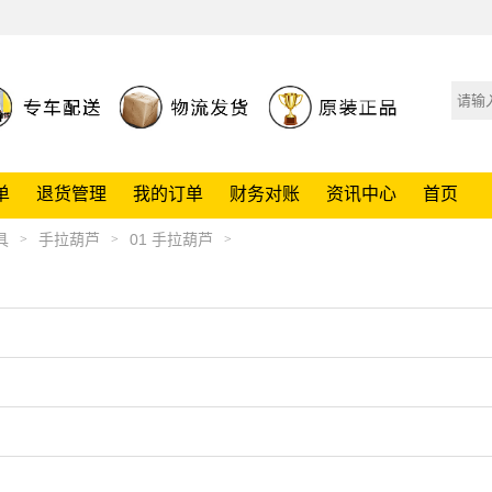
单
退货管理
我的订单
财务对账
资讯中心
首页
具
手拉葫芦
01 手拉葫芦
>
>
>