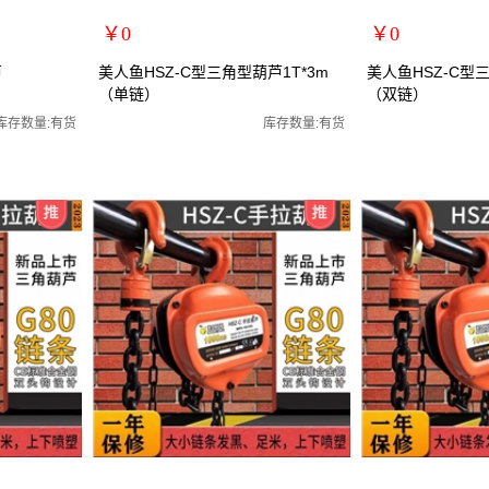
￥0
￥0
扩展说明：
扩展说明：
芦
美人鱼HSZ-C型三角型葫芦1T*3m
美人鱼HSZ-C型三
（单链）
（双链）
规格：1T*3m
规格：2T*3m
/起重葫芦
关键词：手拉葫芦/手动葫芦/起重葫芦
关键词：手拉葫芦/
库存数量:有货
库存数量:有货
货号：MRY-101103
货号：MRY-101203
零售价：￥0
零售价：￥0
单位：
单位：