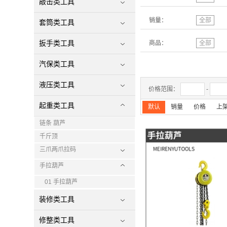
敲击类工具
销量：
全部
套筒类工具
扳手类工具
商品：
全部
汽保类工具
液压类工具
价格范围：
-
起重类工具
默认
销量
价格
上
链条 葫芦
千斤顶
三爪两爪拉码
手拉葫芦
01 手拉葫芦
装修类工具
修整类工具