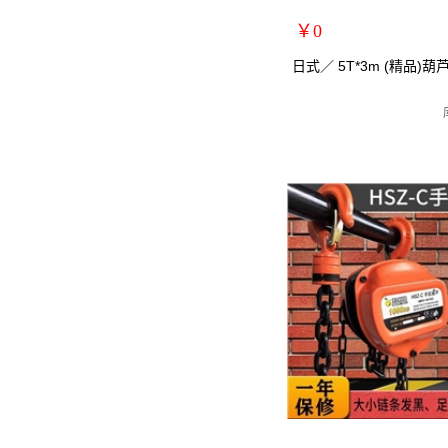
￥0
扩展说明：
日式／ 5T*3m (精品)葫
规格：5T*3m
关键词：手拉葫芦/手动葫芦
货号：MRY-104503
零售价：￥0
单位：