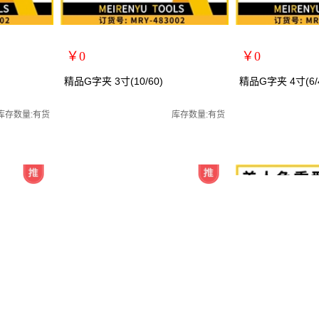
￥0
￥0
扩展说明：
扩展说明：
精品G字夹 3寸(10/60)
精品G字夹 4寸(6/
规格：3寸
规格：4寸
老虎夹/台钳
关键词：G字架/万用夹/C型夹/老虎夹/台钳
关键词：G字架/万用
库存数量:有货
库存数量:有货
货号：MRY-483003
货号：MRY-483004
零售价：￥0
零售价：￥0
单位：
单位：