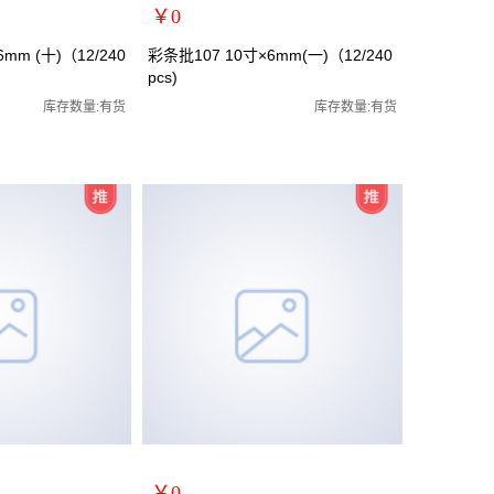
￥0
扩展说明：
mm (十)（12/240
彩条批107 10寸×6mm(一)（12/240
pcs)
规格：10寸一字
批/罗丝批/罗丝刀/两
关键词：螺丝刀/螺丝批/罗丝批/罗丝刀/两
库存数量:有货
库存数量:有货
货号：MRY-107106
零售价：￥0
单位：
￥0