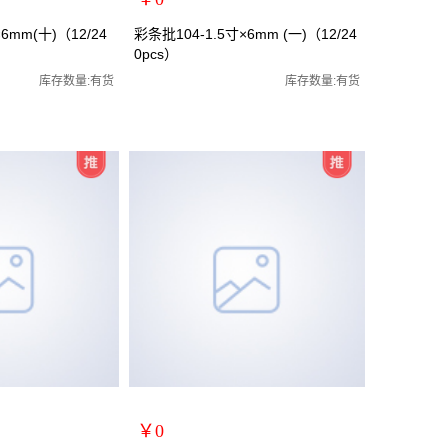
扩展说明：
6mm(十)（12/24
彩条批104-1.5寸×6mm (一)（12/24
0pcs）
规格：1.5寸一字
批/罗丝批/罗丝刀/两
关键词：螺丝刀/螺丝批/罗丝批/罗丝刀/两
库存数量:有货
库存数量:有货
货号：MRY-104115
零售价：￥0
单位：
￥0