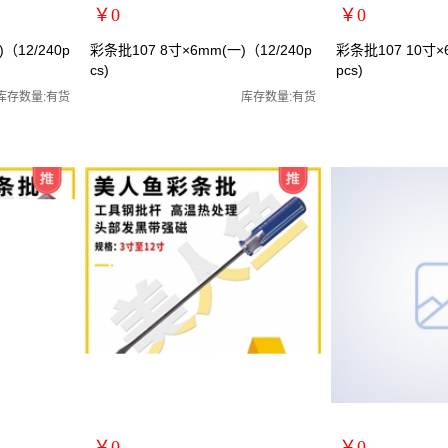
￥0
￥0
扩展说明：
扩展说明：
（12/240p
彩条批107 8寸×6mm(一)（12/240p
彩条批107 10寸×6
cs)
pcs)
规格：8寸一字
规格：10寸十字
批/罗丝刀/两
关键词：螺丝刀/螺丝批/罗丝批/罗丝刀/两
关键词：螺丝刀/螺丝
库存数量:有货
库存数量:有货
货号：MRY-107186
货号：MRY-107206
零售价：￥0
零售价：￥0
单位：
单位：
￥0
￥0