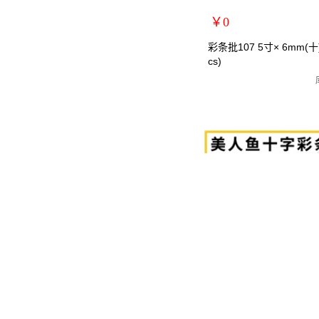
￥0
扩展说明：
彩条批107 5寸× 6mm(十)
cs)
规格：5寸十字
关键词：螺丝刀/螺丝批/罗丝
货号：MRY-107256
零售价：￥0
单位：