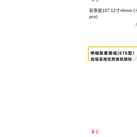
扩展说明：
彩条批107 12寸×6mm (十
pcs)
规格：12寸十字
关键词：螺丝刀/螺丝批/罗丝
货号：MRY-107226
零售价：￥0
单位：
￥0