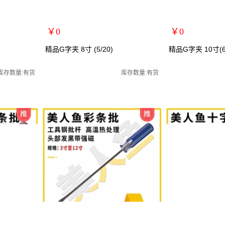
￥0
￥0
扩展说明：
扩展说明：
精品G字夹 8寸 (5/20)
精品G字夹 10寸(6/
规格：8寸
规格：10寸
/老虎夹/台钳
关键词：G字架/万用夹/C型夹/老虎夹/台钳
关键词：G字架/万用
库存数量:有货
库存数量:有货
货号：MRY-483008
货号：MRY-483010
零售价：￥0
零售价：￥0
单位：
单位：