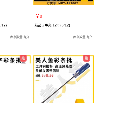
￥0
扩展说明：
12)
精品G字夹 12寸(6/12)
规格：12寸
夹/C型夹/老虎夹/台钳
关键词：G字架/万用夹/C型夹/老虎夹/台钳
库存数量:有货
库存数量:有货
货号：MRY-483012
零售价：￥0
单位：