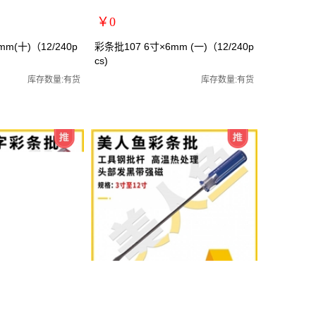
￥0
扩展说明：
m(十)（12/240p
彩条批107 6寸×6mm (一)（12/240p
cs)
规格：6寸一字
批/罗丝批/罗丝刀/两
关键词：螺丝刀/螺丝批/罗丝批/罗丝刀/两
库存数量:有货
库存数量:有货
货号：MRY-107166
零售价：￥0
单位：