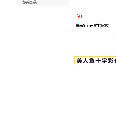
热销商品
￥0
扩展说明：
精品G字夹 6寸(5/30)
规格：6寸
关键词：G字架/万用夹/C型夹
货号：MRY-483006
零售价：￥0
单位：