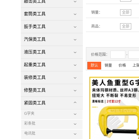
敲击类工具
销量：
全部
套筒类工具
扳手类工具
商品：
全部
汽保类工具
液压类工具
价格范围：
-
起重类工具
默认
销量
价格
上
装修类工具
修整类工具
紧固类工具
G字夹
彩条批
电讯批