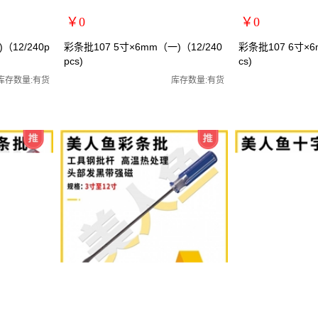
￥0
￥0
扩展说明：
扩展说明：
（12/240p
彩条批107 5寸×6mm（一)（12/240
彩条批107 6寸×6m
pcs)
cs)
规格：5寸一字
规格：6寸十字
批/罗丝刀/两
关键词：螺丝刀/螺丝批/罗丝批/罗丝刀/两
关键词：螺丝刀/螺丝
库存数量:有货
库存数量:有货
货号：MRY-107156
货号：MRY-107266
零售价：￥0
零售价：￥0
单位：
单位：