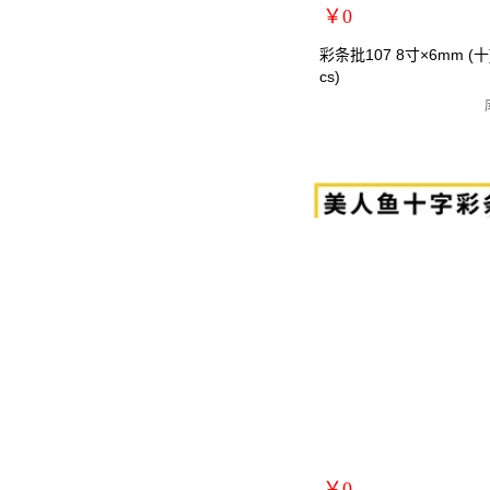
￥0
扩展说明：
彩条批107 8寸×6mm (十)
cs)
规格：8寸十字
关键词：螺丝刀/螺丝批/罗丝
货号：MRY-107286
零售价：￥0
单位：
￥0