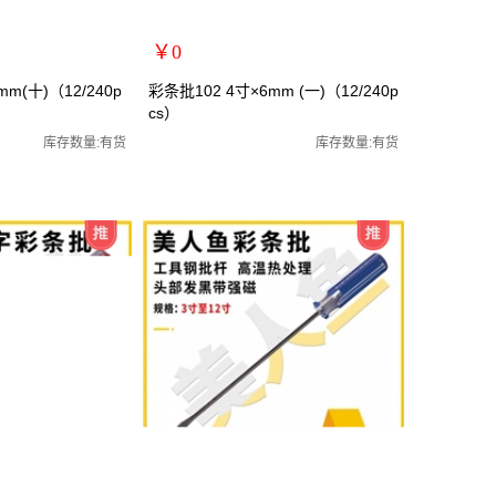
￥0
扩展说明：
m(十)（12/240p
彩条批102 4寸×6mm (一)（12/240p
cs）
规格：4寸一字
批/罗丝批/罗丝刀/两
关键词：螺丝刀/螺丝批/罗丝批/罗丝刀/两
库存数量:有货
库存数量:有货
货号：MRY-102145
零售价：￥0
单位：