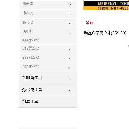
测电笔
冲击批
￥0
穿心批
扩展说明：
两用批
精品G字夹 2寸(25/150)
规格：2寸
555螺丝批
关键词：G字架万用夹C型夹/
519罗丝批
货号：MRY-483002
333螺丝批
零售价：￥0
273螺丝批
单位：
钻咀类工具
劳保类工具
组套工具