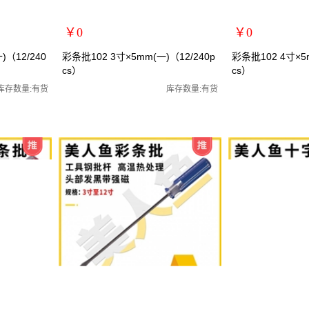
￥0
￥0
扩展说明：
扩展说明：
（12/240
彩条批102 3寸×5mm(一)（12/240p
彩条批102 4寸×5m
cs）
cs）
规格：3寸一字
规格：4寸十字
批/罗丝刀/两
关键词：螺丝刀/螺丝批/罗丝批/罗丝刀/两
关键词：螺丝刀/螺丝
库存数量:有货
库存数量:有货
货号：MRY-102135
货号：MRY-102245
零售价：￥0
零售价：￥0
单位：
单位：