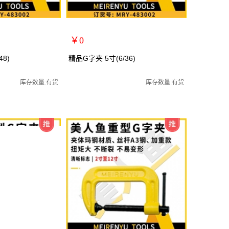
￥0
扩展说明：
48)
精品G字夹 5寸(6/36)
规格：5寸
夹/C型夹/老虎夹/台钳
关键词：G字架/万用夹/C型夹/老虎夹/台钳
库存数量:有货
库存数量:有货
货号：MRY-483005
零售价：￥0
单位：