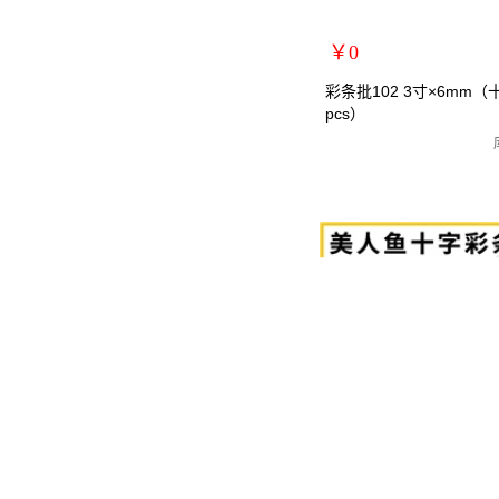
￥0
扩展说明：
彩条批102 3寸×6mm（十)
pcs）
规格：3寸十字
关键词：螺丝刀/螺丝批/罗丝
货号：MRY-102235
零售价：￥0
单位：