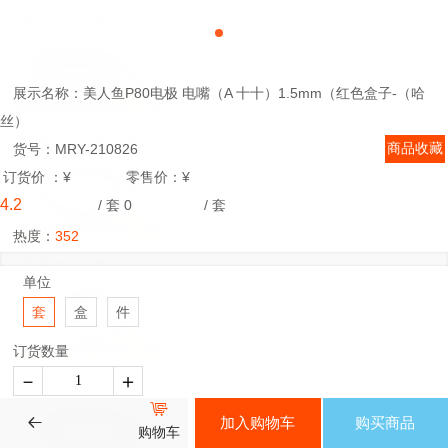
美人鱼双色管（8mm-10米）
编号：MRY-250310
¥ 0 / 扎
展示名称
：
美人鱼P80电极 电嘴（A 十十）1.5mm（红色盒子-（哈
丝）
货号
：
MRY-210826
美人鱼新国标精品氧气管（蓝色8厘-30
米）
订货价
：¥
零售价
：¥
编号：MRY-250308
4.2
/ 套
0
/ 套
¥ 0 / 扎
热度：
352
美人鱼新国标精品乙炔管（红色8厘-30
单位
米）
套
盒
件
编号：MRY-250408
¥ 0 / 扎
订货数量
－
＋
美人鱼氧气管（8mm-30米）
请按1的基数购买
编号：MRY-250108
加入购物车
购买商品
购物车
¥ 0 / 条
合计金额：¥
4.20