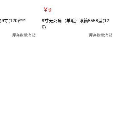
￥0
扩展说明：
(120)****
9寸无死角（羊毛）滚筒5558型(12
0)
规格：多乐士
关键词：
库存数量:有货
库存数量:有货
货号：YQ0607
零售价：￥0
单位：