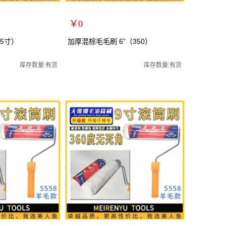
￥0
扩展说明：
5寸）
加厚混棕毛毛刷 6”（350）
规格：6寸
关键词：
库存数量:有货
库存数量:有货
货号：YQ0483
零售价：￥0
单位：