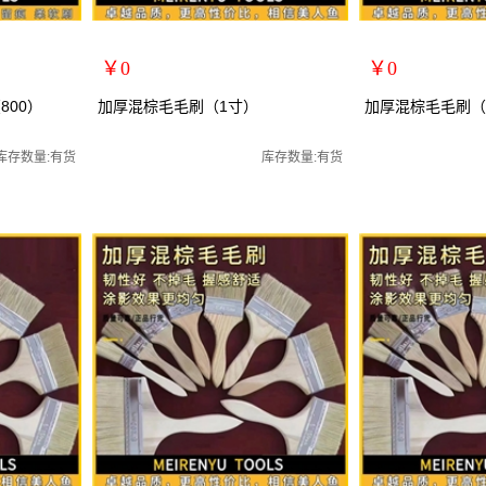
￥0
￥0
扩展说明：
扩展说明：
800）
加厚混棕毛毛刷（1寸）
加厚混棕毛毛刷（1
规格：1寸
规格：1.5寸
刷子
关键词：
关键词：
库存数量:有货
库存数量:有货
货号：70067
货号：70275
零售价：￥0
零售价：￥0
单位：
单位：