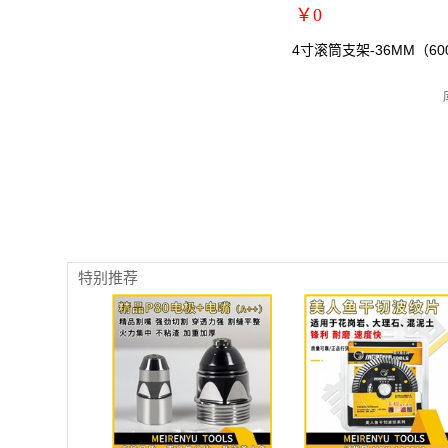
￥0
扩展说明：
4寸滚筒支架-36MM（600
规格：
关键词：
货号：YQ0586
零售价：￥0
单位：
特别推荐