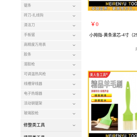
锯条
砖刀-扎线钩
￥0
清洁刀
扩展说明：
小拇指-黄条滚芯-4寸（250
手板锯
规格：
高精度万用表
关键词：
胶条
货号：70011A
零售价：￥0
溶胶枪
单位：
可调温热风枪
线槽穿线器
电子热熔器
活动钢锯架
玻璃胶枪
修整类工具