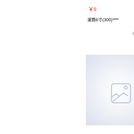
￥0
扩展说明：
滚筒6寸(300)****
规格：
关键词：
货号：YQ0604
零售价：￥0
单位：