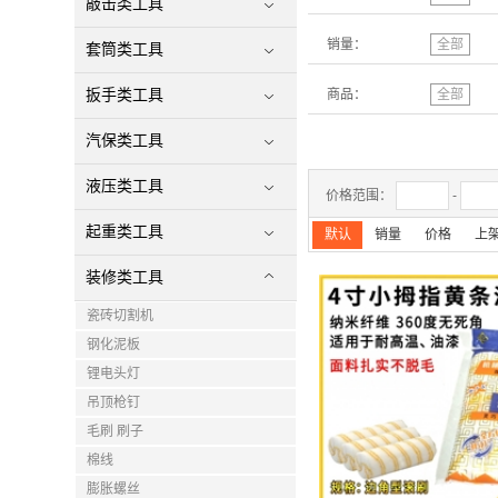
敲击类工具
销量：
全部
套筒类工具
扳手类工具
商品：
全部
汽保类工具
液压类工具
价格范围：
-
起重类工具
默认
销量
价格
上
装修类工具
瓷砖切割机
钢化泥板
锂电头灯
吊顶枪钉
毛刷 刷子
棉线
膨胀螺丝