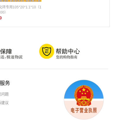
砖专用105*20*1.1*10（1
200）
0
服务
见问题
诉建议