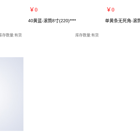
￥0
￥0
扩展说明：
扩展说明：
40黄蓝-滚筒8寸(220)****
单黄条无死角-滚筒9寸
规格：
规格：
关键词：
关键词：
库存数量:有货
库存数量:有货
货号：YQ0605
货号：YQ0606
零售价：￥0
零售价：￥0
单位：
单位：