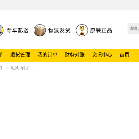
单
退货管理
我的订单
财务对账
资讯中心
首页
具
毛刷 刷子
>
>