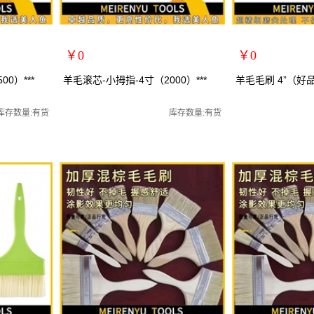
￥0
￥0
扩展说明：
扩展说明：
0）***
羊毛滚芯-小拇指-4寸（2000）***
羊毛毛刷 4”（好
规格：
规格：4寸羊毛刷
关键词：
关键词：羊毛刷毛刷
库存数量:有货
库存数量:有货
货号：YQ0608
货号：YQ0421
零售价：￥0
零售价：￥0
单位：
单位：