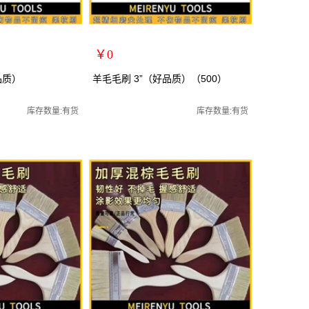
￥0
扩展说明：
品质）
羊毛毛刷 3”（好品质）（500）
规格：3寸羊毛刷
子毛刷 刷子
关键词：羊毛刷毛刷子毛刷 刷子
库存数量:有货
库存数量:有货
货号：YQ0669
零售价：￥0
单位：