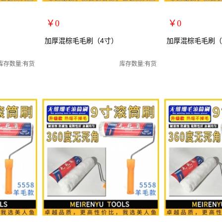
￥0
￥0
扩展说明：
扩展说明：
加厚混棕毛毛刷（4寸）
加厚混棕毛毛刷（
规格：4寸
规格：5寸
关键词：
关键词：
库存数量:有货
库存数量:有货
货号：70071
货号：70276
零售价：￥0
零售价：￥0
单位：
单位：