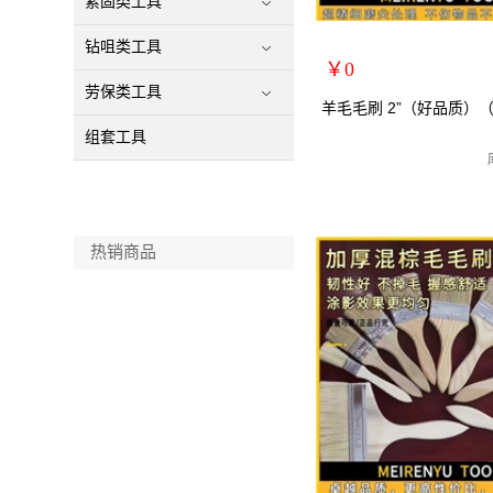
紧固类工具
钻咀类工具
￥0
劳保类工具
扩展说明：
羊毛毛刷 2”（好品质）（
规格：2寸羊毛刷
组套工具
关键词：羊毛刷毛刷子毛刷 
货号：YQ0670
零售价：￥0
单位：
热销商品