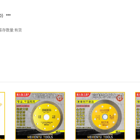
）***
库存数量:有货