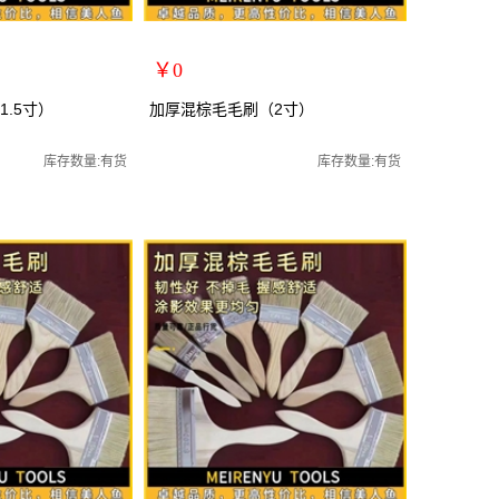
￥0
扩展说明：
.5寸）
加厚混棕毛毛刷（2寸）
规格：2寸
关键词：
库存数量:有货
库存数量:有货
货号：70068
零售价：￥0
单位：