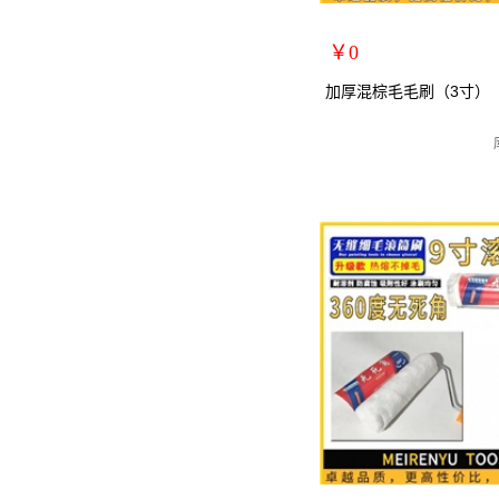
￥0
扩展说明：
加厚混棕毛毛刷（3寸）
规格：3寸
关键词：
货号：70069
零售价：￥0
单位：