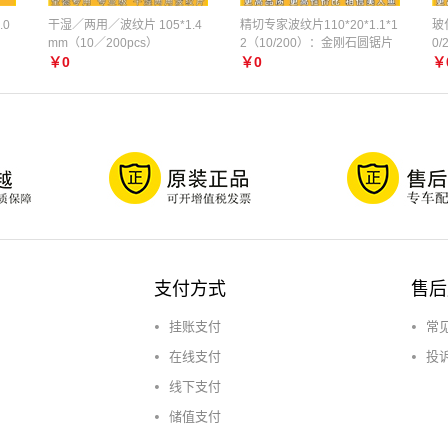
.0
干湿／两用／波纹片 105*1.4
精切专家波纹片110*20*1.1*1
玻化
mm（10／200pcs）
2（10/200）：金刚石圆锯片
0/
￥0
￥0
￥
支付方式
售后
挂账支付
常
在线支付
投
线下支付
储值支付