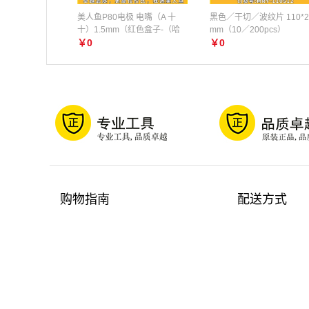
美人鱼P80电极 电嘴（A 十
黑色／干切／波纹片 110*2
十）1.5mm（红色盒子-（哈
mm（10／200pcs）
丝）
￥0
￥0
购物指南
配送方式