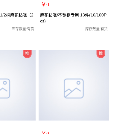
￥0
扩展说明：
/2柄麻花钻咀（2
麻花钻咀/不锈钢专用 13件(10/100P
cs)
规格：13件
全磨制麻花钻咀/全磨制
关键词：钻头麻花钻头麻花钻嘴高速钢钻嘴
库存数量:有货
库存数量:有货
货号：MRY-472213
零售价：￥0
单位：
￥0