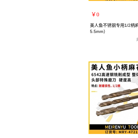
￥0
扩展说明：
美人鱼不锈钢专用1/2柄
5.5mm）
规格：15.5mm
关键词：1/2小柄钻全磨制麻
货号：MRY-472155
零售价：￥0
单位：