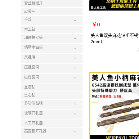
套丝机板牙
皮带冲
手丝
￥0
木工钻
扩展说明：
美人鱼双头麻花钻咀不锈
加硬撞批头
2mm）
规格：双头3.2mm
墙壁水钻头
关键词：双头钻咀不锈钢麻花
货号：MRY-472032
风批咀
零售价：￥0
压批套筒
单位：
磁性套筒
宝塔钻
空心钻
多功能钻咀
玻璃开孔器
木工开孔器
高速钢开孔器