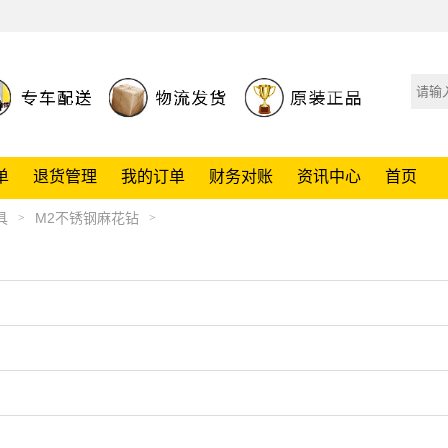
单
退货管理
我的订单
财务对账
资讯中心
首页
具
M2不锈钢麻花钻
>
>