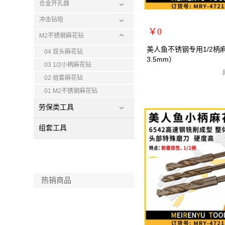
合金开孔器
冲击钻咀
￥0
M2不锈钢麻花钻
扩展说明：
美人鱼不锈钢专用1/2柄
04 双头麻花钻
3.5mm）
规格：13.5mm
03 1/2小柄麻花钻
关键词：1/2小柄钻全磨制麻
02 组套麻花钻
货号：MRY-472135
01 M2不锈钢麻花钻
零售价：￥0
劳保类工具
单位：
组套工具
热销商品