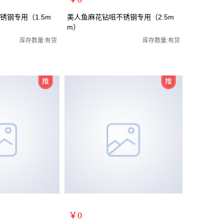
扩展说明：
锈钢专用（1.5m
美人鱼麻花钻咀不锈钢专用（2.5m
m）
 (M2)
规格：[规格04] 2.5mm (M2)
头麻花钻嘴高速钢钻嘴
关键词：钻头麻花钻头麻花钻嘴高速钢钻嘴
库存数量:有货
库存数量:有货
货号：MRY-471025
零售价：￥0
单位：
￥0