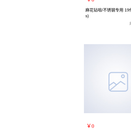
扩展说明：
麻花钻咀/不锈钢专用 19件
s)
规格：19件
关键词：钻头麻花钻头麻花
货号：MRY-472219
零售价：￥0
单位：
￥0