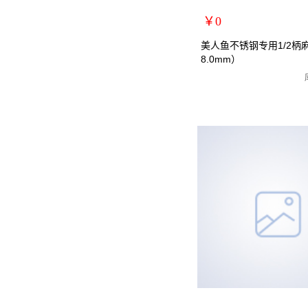
￥0
扩展说明：
美人鱼不锈钢专用1/2柄
8.0mm）
规格：18.0mm
关键词：1/2小柄钻全磨制麻
货号：MRY-472180
零售价：￥0
单位：