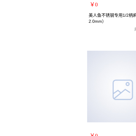
￥0
扩展说明：
美人鱼不锈钢专用1/2柄
2.0mm）
规格：22.0mm
关键词：1/2小柄钻全磨制麻
货号：MRY-472220
零售价：￥0
单位：
￥0