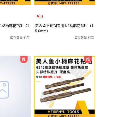
￥0
扩展说明：
/2柄麻花钻咀（1
美人鱼不锈钢专用1/2柄麻花钻咀（1
5.0mm）
规格：15.0mm
全磨制麻花钻咀/全磨制
关键词：1/2小柄钻全磨制麻花钻咀/全磨制
库存数量:有货
库存数量:有货
货号：MRY-472150
零售价：￥0
单位：