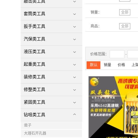
敲击类工具
销量：
全部
套筒类工具
扳手类工具
商品：
全部
汽保类工具
液压类工具
价格范围：
-
起重类工具
默认
销量
价格
上
装修类工具
修整类工具
紧固类工具
钻咀类工具
凿子
大理石开孔器