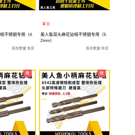
￥0
扩展说明：
咀不锈钢专用（4.
美人鱼双头麻花钻咀不锈钢专用（5.
2mm）
规格：双头5.2mm
锈钢麻花钻咀/全磨制
关键词：双头钻咀不锈钢麻花钻咀/全磨制
库存数量:有货
库存数量:有货
货号：MRY-472052
零售价：￥0
单位：