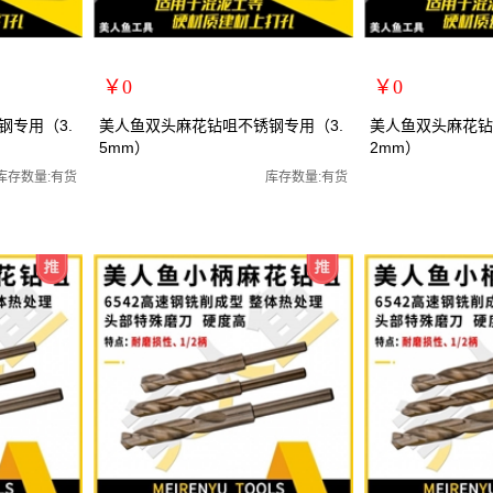
￥0
￥0
扩展说明：
扩展说明：
钢专用（3.
美人鱼双头麻花钻咀不锈钢专用（3.
美人鱼双头麻花钻
5mm）
2mm）
规格：双头3.5mm
规格：双头4.2mm
钻咀/全磨制
关键词：双头钻咀不锈钢麻花钻咀/全磨制
关键词：双头钻咀不
库存数量:有货
库存数量:有货
货号：MRY-472035
货号：MRY-472042
零售价：￥0
零售价：￥0
单位：
单位：