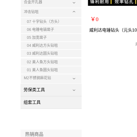
合金开孔器
冲击钻咀
￥0
07 十字钻头（方头）
扩展说明：
06 电锤电镐凿子
威利达电锤钻头（元头10×
规格：元头10*160mm
05 加宽凿子
关键词：
04 威利达方头钻咀
货号：28216
03 威利达圆头钻咀
零售价：￥0
02 美人鱼方头钻咀
单位：
01 美人鱼圆头钻咀
M2不锈钢麻花钻
劳保类工具
组套工具
热销商品