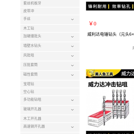
套丝机板牙
皮带冲
手丝
￥0
木工钻
扩展说明：
威利达电锤钻头（元头6×
加硬撞批头
规格：元头6*110mm
墙壁水钻头
关键词：
货号：28212
风批咀
零售价：￥0
压批套筒
单位：
磁性套筒
宝塔钻
空心钻
多功能钻咀
玻璃开孔器
木工开孔器
高速钢开孔器