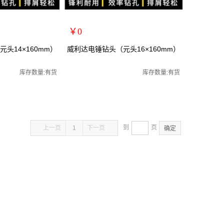
￥0
扩展说明：
头14×160mm）
威利达电锤钻头（元头16×160mm）
m
规格：元头16*160mm
关键词：
库存数量:有货
库存数量:有货
货号：28219
零售价：￥0
单位：
到
页
上一页
1
下一页
确定