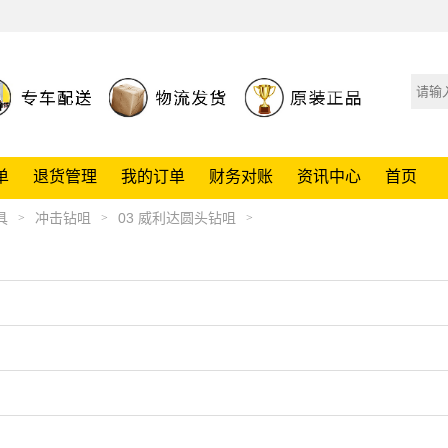
单
退货管理
我的订单
财务对账
资讯中心
首页
具
冲击钻咀
03 威利达圆头钻咀
>
>
>