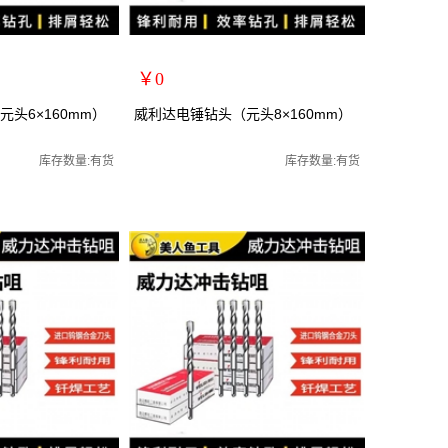
￥0
扩展说明：
头6×160mm）
威利达电锤钻头（元头8×160mm）
规格：元头8*160mm
关键词：
库存数量:有货
库存数量:有货
货号：28215
零售价：￥0
单位：