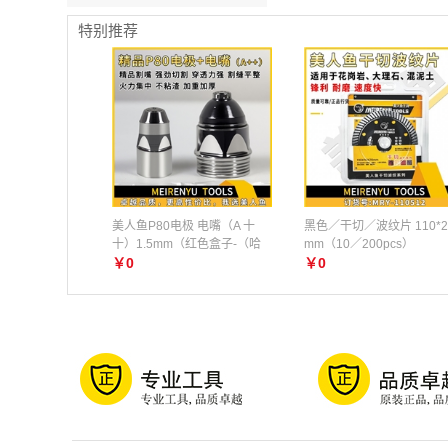
特别推荐
美人鱼P80电极 电嘴（A 十
黑色／干切／波纹片 110*2
十）1.5mm（红色盒子-（哈
mm（10／200pcs）
丝）
￥0
￥0