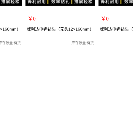
￥0
￥0
扩展说明：
扩展说明：
160mm）
威利达电锤钻头（元头12×160mm）
威利达电锤钻头（元
规格：元头12*160mm
规格：元头14*160m
关键词：
关键词：
库存数量:有货
库存数量:有货
货号：28217
货号：28218
零售价：￥0
零售价：￥0
单位：
单位：