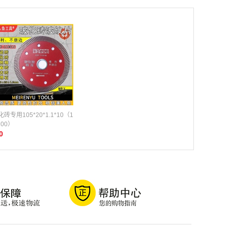
砖专用105*20*1.1*10（1
200）
0