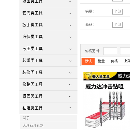
敲击类工具
销量：
全部
套筒类工具
扳手类工具
商品：
全部
汽保类工具
液压类工具
价格范围：
-
起重类工具
默认
销量
价格
上
装修类工具
修整类工具
紧固类工具
钻咀类工具
凿子
大理石开孔器