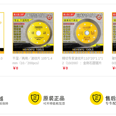
.0
干湿／两用／波纹片 105*1.4
精切专家波纹片110*20*1.1*1
玻化
mm（10／200pcs）
2（10/200）：金刚石圆锯片
0/
￥0
￥0
￥