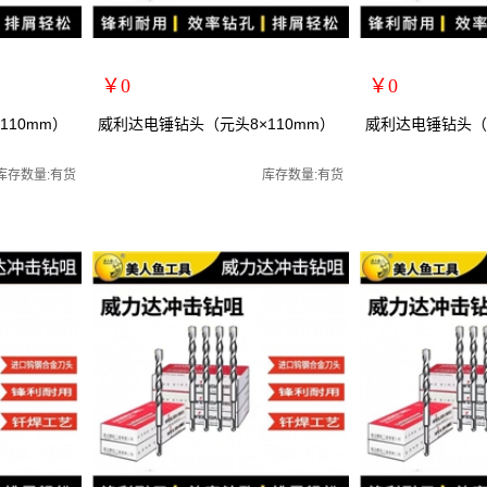
￥0
￥0
扩展说明：
扩展说明：
110mm）
威利达电锤钻头（元头8×110mm）
威利达电锤钻头（元
规格：元头8*110mm
规格：元头6*160mm
关键词：
关键词：
库存数量:有货
库存数量:有货
货号：28213
货号：28214
零售价：￥0
零售价：￥0
单位：
单位：